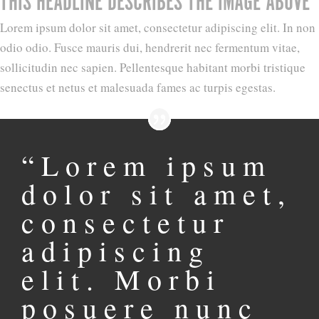
THIS HEADLINE DESCRIBES THE IMAGE ABOVE
Lorem ipsum dolor sit amet, consectetur adipiscing elit. In non
odio odio. Fusce mauris dui, hendrerit nec fermentum vitae,
sollicitudin nec sapien. Pellentesque habitant morbi tristique
senectus et netus et malesuada fames ac turpis egestas.
“Lorem ipsum
dolor sit amet,
consectetur
adipiscing
elit. Morbi
posuere nunc