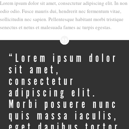
Lorem ipsum dolor sit amet, consectetur adipiscing elit. In non
odio odio. Fusce mauris dui, hendrerit nec fermentum vitae,
sollicitudin nec sapien. Pellentesque habitant morbi tristique
senectus et netus et malesuada fames ac turpis egestas.
“Lorem ipsum dolor
sit amet,
consectetur
adipiscing elit.
Morbi posuere nunc
quis massa iaculis,
eget dapibus tortor